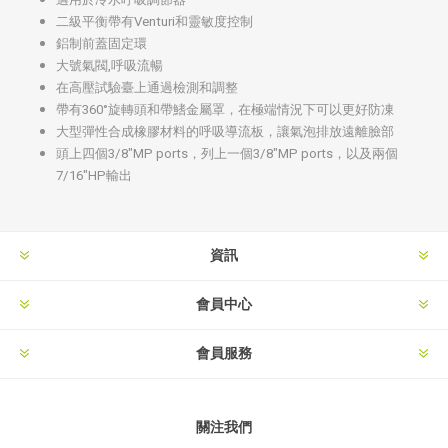
二級平衡帶有Venturi和靈敏度控制
鋁制前蓋固定環
大號氣閥,呼吸流暢
在高壓試驗臺上通過檢測和調整
帶有360°旋轉頭和帶鰭金屬罩，在極端情況下可以更好防凍
大型彈性合成橡膠材料的呼吸導流板，讓氣泡排放遠離臉部
頭上四個3/8"MP ports，列上一個3/8"MP ports，以及兩個
7/16"HP輸出
資訊
會員中心
會員服務
關注我們