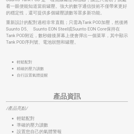
看一眼便能知道當前罐壓。強大的數字通信技術不僅帶來更好
的穩定性，還可提供多個罐壓讀數等眾多新功能。
重新設計的配對過程非常直觀；只需為Tank POD加壓，然後將
Suunto D5
、
Suunto EON Steel
或
Suunto EON Core
保持在
Tank POD附近，數秒鐘後屏幕上便會彈出一個菜單，其中顯示
Tank POD序列號、電池狀態和罐壓。
輕鬆配對
精確的壓力讀數
自行設置氣體提醒
產品資訊
/產品亮點/
輕鬆配對
準確的壓力讀數
設置您自己的氣體警報