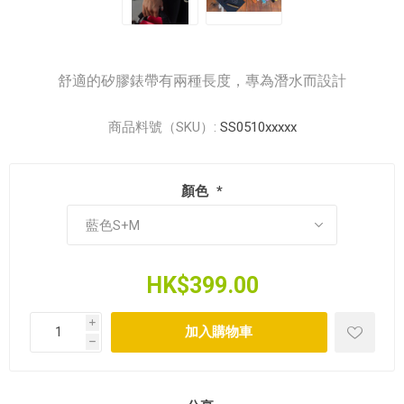
舒適的矽膠錶帶有兩種長度，專為潛水而設計
商品料號（SKU）:
SS0510xxxxx
顏色
*
HK$399.00
i
h