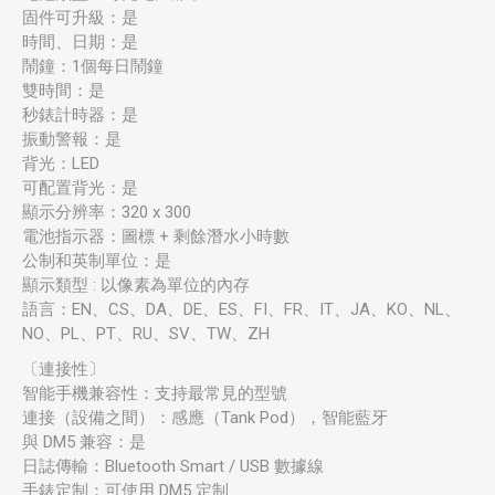
固件可升級：是
時間、日期：是
鬧鐘：1個每日鬧鐘
雙時間：是
秒錶計時器：是
振動警報：是
背光：LED
可配置背光：是
顯示分辨率：320 x 300
電池指示器：圖標 + 剩餘潛水小時數
公制和英制單位：是
顯示類型 : 以像素為單位的內存
語言：EN、CS、DA、DE、ES、FI、FR、IT、JA、KO、NL、
NO、PL、PT、RU、SV、TW、ZH
〔連接性〕
智能手機兼容性：支持最常見的型號
連接（設備之間）：感應（Tank Pod），智能藍牙
與 DM5 兼容：是
日誌傳輸：Bluetooth Smart / USB 數據線
手錶定制：可使用 DM5 定制