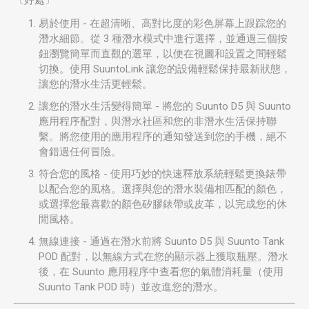
〔好處〕
易於使用 - 在超清晰、高對比度的彩色屏幕上跟踪您的
潛水細節。從 3 種潛水模式中進行選擇，並通過三個按
鈕瀏覽簡單而直觀的選單，以便在視圖和設置之間輕鬆
切換。使用 SuuntoLink 讓您的設備輕鬆保持最新狀態，
讓您的潛水生活更輕鬆。
讓您的潛水生活變得簡單 - 將您的 Suunto D5 與 Suunto
應用程序配對，與潛水社區和您的非潛水生活保持聯
繫。將您使用的應用程序的通知發送到您的手機，絕不
會錯過任何冒險。
符合您的風格 - 使用巧妙的快速釋放系統輕鬆更換錶帶
以配合您的風格。選擇與您的潛水裝備相匹配的顏色，
或選擇您最喜歡的顏色矽膠錶帶或皮革，以完成您的休
閒風格。
無線連接 - 通過在潛水前將 Suunto D5 與 Suunto Tank
POD 配對，以無線方式在您的顯示器上獲取瓶壓。潛水
後，在 Suunto 應用程序中查看您的氣體消耗量（使用
Suunto Tank POD 時）並改進您的潛水。