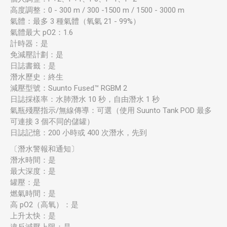
高度調整：0 - 300 m / 300 -1500 m / 1500 - 3000 m
氣體：最多 3 種氣體（氧氣 21 - 99%）
氣體最大 pO2：1.6
計時器：是
免減壓計劃：是
日誌書籤：是
潛水歷史：終生
減壓型號：Suunto Fused™ RGBM 2
日誌採樣率：水肺潛水 10 秒，自由潛水 1 秒
氣瓶殘壓指示/無線傳導：可選（使用 Suunto Tank POD 最多
可連接 3 個不同的儲罐）
日誌記憶：200 小時或 400 次潛水，先到
〔潛水警報和通知〕
潛水時間：是
最大深度：是
罐壓：是
燃氣時間：是
高 pO2（高氧）：是
上升太快：是