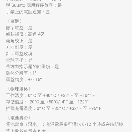
與 Suunto 應用程序兼容：是
手錶上的電話通知：是
〔羅盤〕
數字羅盤：是
傾斜補償：高達 45°
偏角校正：是
方向刻度：度
針：羅盤玫瑰
全球平衡：是
帶方向指示器的軸承鎖：是
羅盤分辨率：1°
羅盤精度：+/- 15°
〔物理規格〕
工作溫度：0° C 至 +40° C / +32° F 至 +104° F
存儲溫度：-20°C 至 +50°C/-4°F 至 +122°F
推薦充電溫度：0° C 至 +35° C / +32° F 至 +95° F
〔電池壽命〕
電池壽命（潛水）：充滿電最多可潛水 6-12 小時或在時間模
式下最多可潛水 6 天