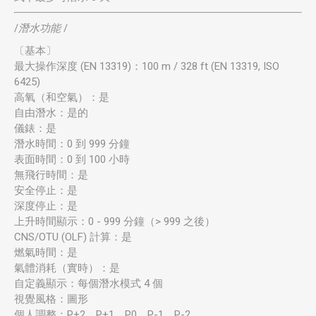
/
潛水功能
/
〔基本〕
最大操作深度 (EN 13319)：100 m / 328 ft (EN 13319, ISO
6425)
高氧（和空氣）：是
自由潛水：是的
儀錶：是
潛水時間：0 到 999 分鐘
表面時間：0 到 100 小時
無飛行時間：是
安全停止：是
深度停止：是
上升時間顯示：0 - 999 分鐘（> 999 之後）
CNS/OTU (OLF) 計算：是
燃氣時間：是
氣體消耗（實時）：是
自定義顯示：每個潛水模式 4 個
視覺風格：圖形
個人調整：P+2、P+1、P0、P-1、P-2