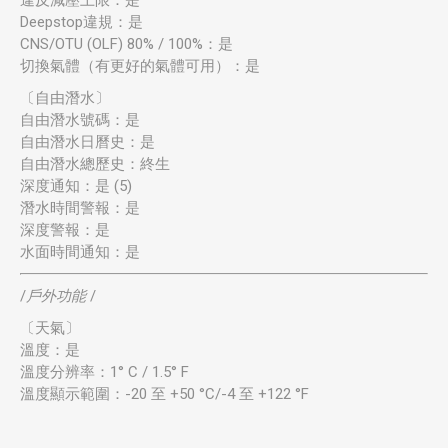
違反減壓上限：是
Deepstop違規：是
CNS/OTU (OLF) 80% / 100%：是
切換氣體（有更好的氣體可用）：是
〔自由潛水〕
自由潛水號碼：是
自由潛水日曆史：是
自由潛水總歷史：終生
深度通知：是 (5)
潛水時間警報：是
深度警報：是
水面時間通知：是
/
戶外功能
/
〔天氣〕
溫度：是
溫度分辨率：1° C / 1.5° F
溫度顯示範圍：-20 至 +50 °C/-4 至 +122 °F