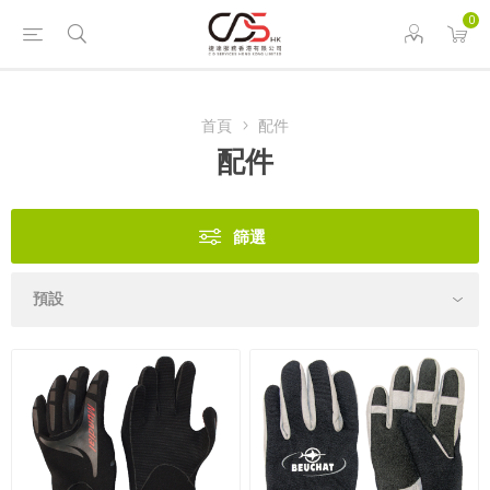
0
首頁
配件
配件
篩選