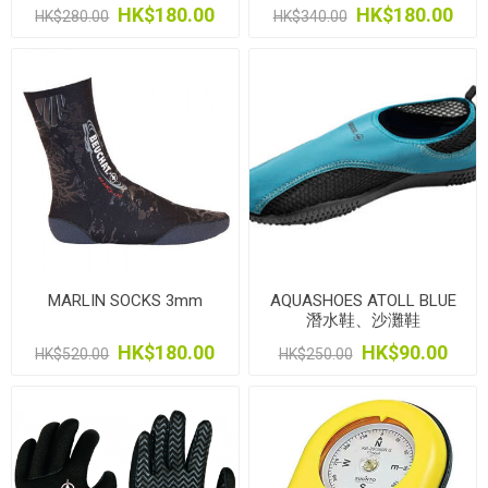
HK$180.00
HK$180.00
HK$280.00
HK$340.00
MARLIN SOCKS 3mm
AQUASHOES ATOLL BLUE
潛水鞋、沙灘鞋
HK$180.00
HK$90.00
HK$520.00
HK$250.00