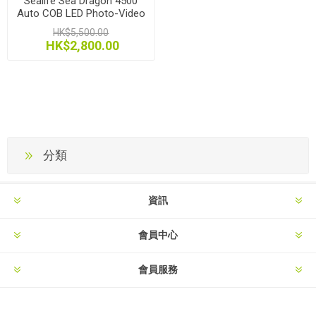
Sealife Sea Dragon 4500
Auto COB LED Photo-Video
Light Head
HK$5,500.00
HK$2,800.00
分類
資訊
會員中心
會員服務