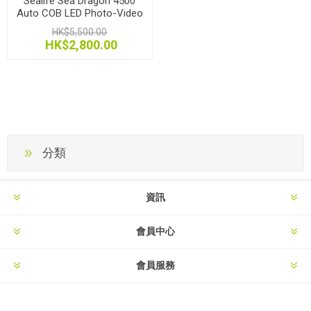
Sealife Sea Dragon 4500
Auto COB LED Photo-Video
Light Head
HK$5,500.00
HK$2,800.00
分類
資訊
會員中心
會員服務