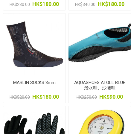
HK$180.00
HK$180.00
HK$280.00
HK$340.00
MARLIN SOCKS 3mm
AQUASHOES ATOLL BLUE
潛水鞋、沙灘鞋
HK$180.00
HK$90.00
HK$520.00
HK$250.00