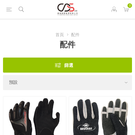
0
首頁
配件
配件
篩選